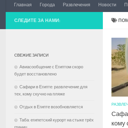
Главная
Города
Развлечения
Новости
П
СЛЕДИТЕ ЗА НАМИ:
ПОМ
СВЕЖИЕ ЗАПИСИ
Авиасообщение с Египтом скоро
будет восстановлено
Сафари в Египте: развлечение для
тех, кому скучно на пляже
РАЗВЛЕ
Отдых в Египте возобновляется
Сафар
Таба: египетский курорт на стыке трёх
кому 
границ