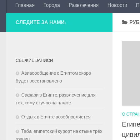
Главная
Города
Развлечения
Новости
П
СЛЕДИТЕ ЗА НАМИ:
РУБ
СВЕЖИЕ ЗАПИСИ
Авиасообщение с Египтом скоро
будет восстановлено
Сафари в Египте: развлечение для
тех, кому скучно на пляже
О СТРА
Отдых в Египте возобновляется
Египе
Таба: египетский курорт на стыке трёх
циви
границ