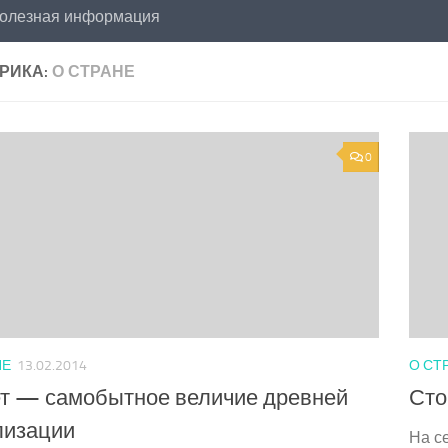
олезная информация
РИКА:
О СТРАНЕ
0
НЕ
13.02.2014
О СТ
т — самобытное величие древней
Сто
лизации
На с